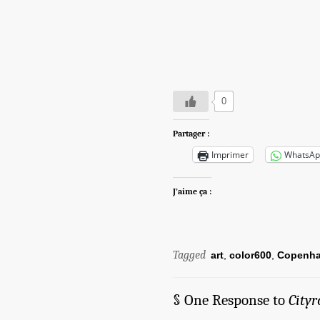
0
Partager :
Imprimer
WhatsAp
J’aime ça :
Tagged
art
,
color600
,
Copenh
§ One Response to
City