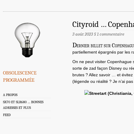
Cityroid … Copenh
3 août 2023
§
1 commentaire
D
ernier billet sur Copenhag
partiellement épargnés par les r
On ne peut visiter Copenhague sa
sorte de zad façon Disney ou ré
obsolescence
brutes ? Allez savoir … et évite
programmée
(légende ou réalité ? Je n’ai pas 
A PROPOS
SX70 ET SLR680 … BONNES
ADRESSES ET PLUS
FEED