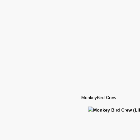
… MonkeyBird Crew …