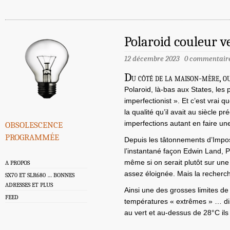
Polaroid couleur v
12 décembre 2023
0 commentair
D
u côté de la maison-mère, o
Polaroid, là-bas aux States, les 
imperfectionist ». Et c’est vrai q
la qualité qu’il avait au siècle p
obsolescence
imperfections autant en faire une
programmée
Depuis les tâtonnements d’Imposs
l’instantané façon Edwin Land, P
même si on serait plutôt sur une
A PROPOS
assez éloignée. Mais la recherch
SX70 ET SLR680 … BONNES
ADRESSES ET PLUS
Ainsi une des grosses limites de 
FEED
températures « extrêmes » … di
au vert et au-dessus de 28°C ils