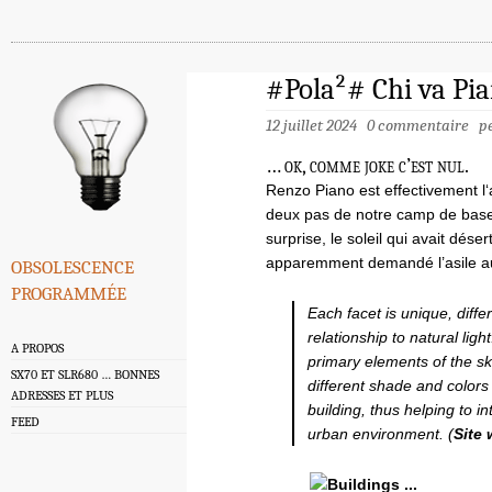
#Pola²# Chi va Pi
12 juillet 2024
0 commentaire
p
… ok, comme joke c’est nul.
Renzo Piano est effectivement l
deux pas de notre camp de base 
surprise, le soleil qui avait dés
obsolescence
apparemment demandé l’asile a
programmée
Each facet is unique, differ
relationship to natural lig
A PROPOS
primary elements of the ski
SX70 ET SLR680 … BONNES
different shade and colors
ADRESSES ET PLUS
building, thus helping to 
FEED
urban environment. (
Site