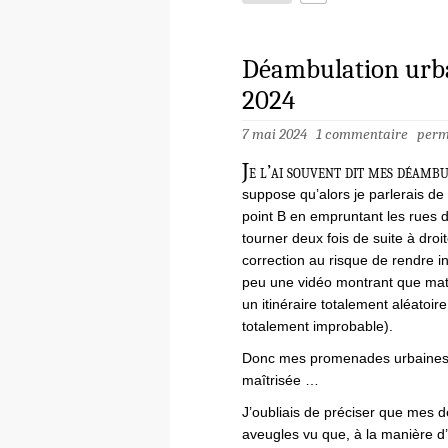
Déambulation urba
2024
7 mai 2024
1 commentaire
perm
J
e l’ai souvent dit mes déambu
suppose qu’alors je parlerais de 
point B en empruntant les rues d
tourner deux fois de suite à dr
correction au risque de rendre ina
peu une vidéo montrant que math
un itinéraire totalement aléatoire
totalement improbable).
Donc mes promenades urbaines r
maîtrisée …
J’oubliais de préciser que mes 
aveugles vu que, à la manière d