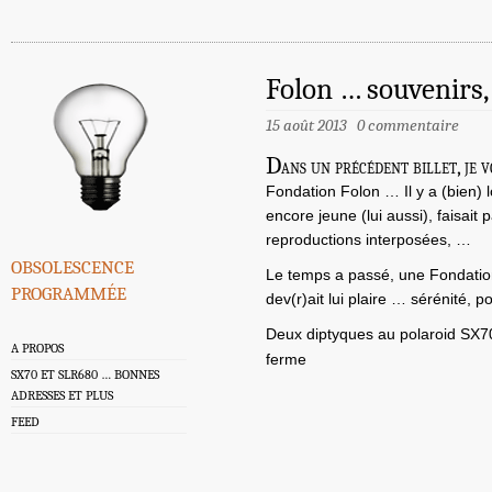
Folon … souvenirs,
15 août 2013
0 commentaire
D
ans un précédent billet, je 
Fondation Folon … Il y a (bien) 
encore jeune (lui aussi), faisai
reproductions interposées, …
obsolescence
Le temps a passé, une Fondatio
programmée
dev(r)ait lui plaire … sérénité, 
Deux diptyques au polaroid SX7
A PROPOS
ferme
SX70 ET SLR680 … BONNES
ADRESSES ET PLUS
FEED