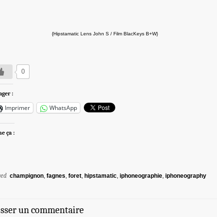
{Hipstamatic Lens John S / Film BlacKeys B+W}
0
ager :
Imprimer
WhatsApp
me ça :
ged
champignon
,
fagnes
,
foret
,
hipstamatic
,
iphoneographie
,
iphoneography
isser un commentaire