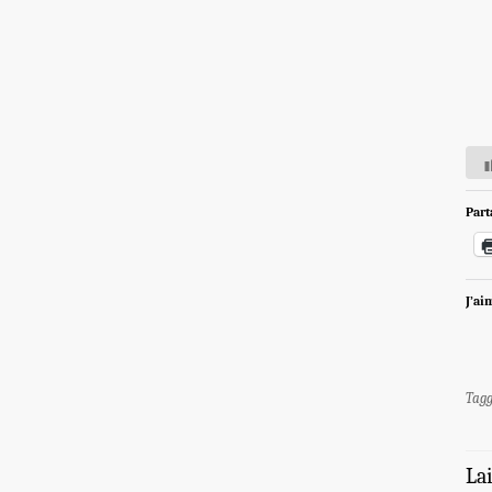
Part
J’ai
Tag
La