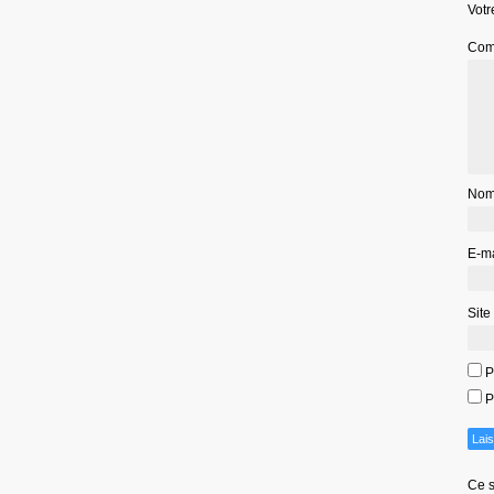
Votr
Com
No
E-m
Site
P
P
Ce s