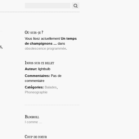
Où suis-je ?
Vous lisez actuellement
Un temps
de champignons …
dans
s,
obsolescence programmée
.
Infos sur ce billet
Auteur:
lightbulb
Commentaires:
Pas de
commentaire
Catégories:
Balades
,
Phoneographie
Blogroll
I comme …
Coup de coeur