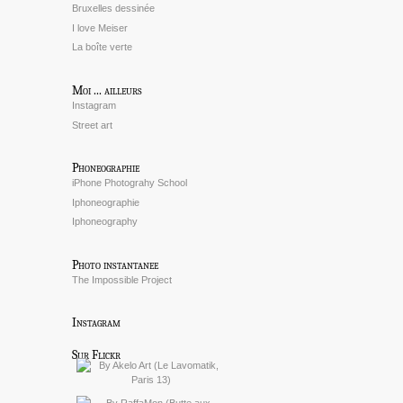
Bruxelles dessinée
I love Meiser
La boîte verte
Moi ... ailleurs
Instagram
Street art
Phoneographie
iPhone Photograhy School
Iphoneographie
Iphoneography
Photo instantanee
The Impossible Project
Instagram
Sur Flickr