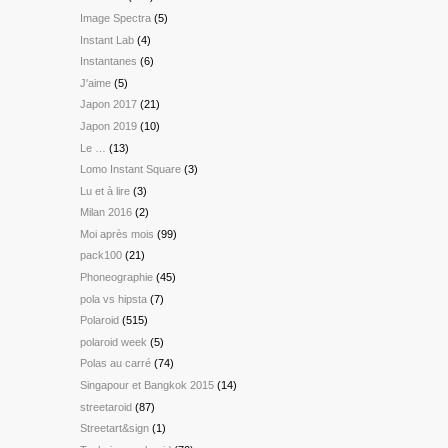
Image Spectra
(5)
Instant Lab
(4)
Instantanes
(6)
J'aime
(5)
Japon 2017
(21)
Japon 2019
(10)
Le …
(13)
Lomo Instant Square
(3)
Lu et à lire
(3)
Milan 2016
(2)
Moi après mois
(99)
pack100
(21)
Phoneographie
(45)
pola vs hipsta
(7)
Polaroid
(515)
polaroid week
(5)
Polas au carré
(74)
Singapour et Bangkok 2015
(14)
streetaroid
(87)
Streetart&sign
(1)