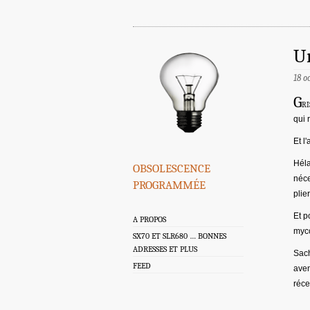
U
18 o
G
ri
qui 
Et l
obsolescence
Héla
néce
programmée
plie
Et p
A PROPOS
myco
SX70 ET SLR680 … BONNES
ADRESSES ET PLUS
Sach
FEED
aven
réce