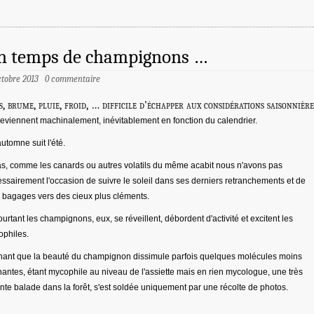
n temps de champignons …
ctobre 2013
0 commentaire
s, brume, pluie, froid, … difficile d'échapper aux considérations saisonnière
reviennent machinalement, inévitablement en fonction du calendrier.
'automne suit l'été.
s, comme les canards ou autres volatils du même acabit nous n'avons pas
ssairement l'occasion de suivre le soleil dans ses derniers retranchements et de
r bagages vers des cieux plus cléments.
ourtant les champignons, eux, se réveillent, débordent d'activité et excitent les
philes.
ant que la beauté du champignon dissimule parfois quelques molécules moins
antes, étant m
ycophile au niveau de l'assiette mais en rien mycologue, une très
nte balade dans la forêt, s'est soldée uniquement par une récolte de photos.