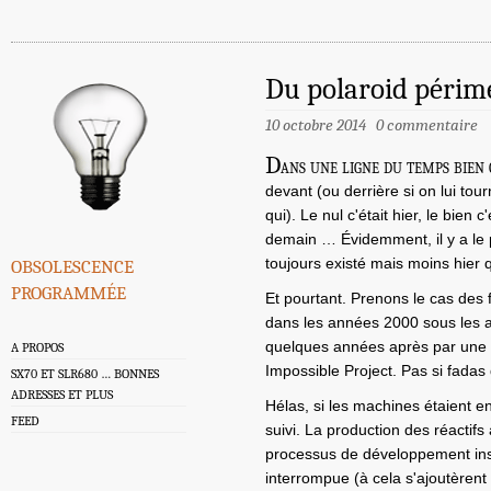
Du polaroid périm
10 octobre 2014
0 commentaire
D
ans une ligne du temps bien
devant (ou derrière si on lui tou
qui). Le nul c'était hier, le bien
demain … Évidemment, il y a le p
obsolescence
toujours existé mais moins hier 
programmée
Et pourtant. Prenons le cas des f
dans les années 2000 sous les 
quelques années après par une 
A PROPOS
Impossible Project. Pas si fadas 
SX70 ET SLR680 … BONNES
ADRESSES ET PLUS
Hélas, si les machines étaient en
FEED
suivi. La production des réactifs 
processus de développement insta
interrompue (à cela s'ajoutèrent