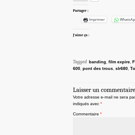
Partager :
Imprimer
WhatsAp
J’aime ça :
Tagged
banding
,
film expire
,
F
600
,
pont des trous
,
slr680
,
To
Laisser un commentair
Votre adresse e-mail ne sera pa
indiqués avec
*
Commentaire
*