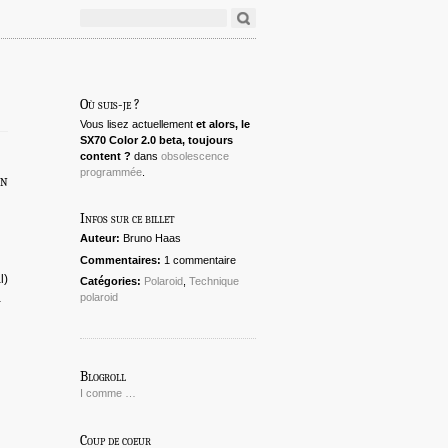
Où suis-je ?
Vous lisez actuellement
et alors, le
SX70 Color 2.0 beta, toujours
content ?
dans
obsolescence
programmée
.
on
Infos sur ce billet
Auteur:
Bruno Haas
Commentaires:
1 commentaire
l)
Catégories:
Polaroid
,
Technique
polaroid
-
Blogroll
I comme …
Coup de coeur