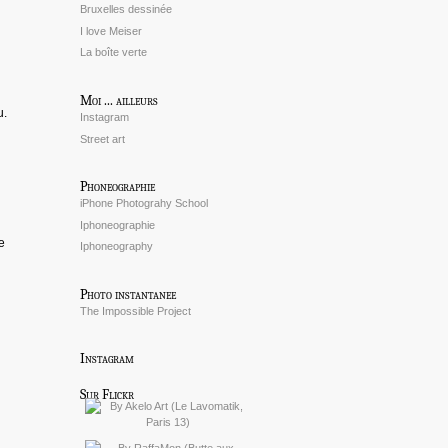
Bruxelles dessinée
I love Meiser
La boîte verte
Moi ... ailleurs
u.
Instagram
Street art
Phoneographie
iPhone Photograhy School
Iphoneographie
e
Iphoneography
Photo instantanee
The Impossible Project
Instagram
Sur Flickr