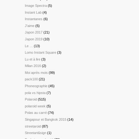
Image Spectra
(5)
Instant Lab
(4)
Instantanes
(6)
J'aime
(5)
Japon 2017
(21)
Japon 2019
(10)
Le …
(13)
Lomo Instant Square
(3)
Lu et à lire
(3)
Milan 2016
(2)
Moi après mois
(99)
pack100
(21)
Phoneographie
(45)
pola vs hipsta
(7)
Polaroid
(515)
polaroid week
(5)
Polas au carré
(74)
Singapour et Bangkok 2015
(14)
streetaroid
(87)
Streetart&sign
(1)