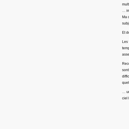
mult
… in
Ma c
subj
Et d
Les 
temp
asse
Reco
sont
diff
quel
… un
ciel