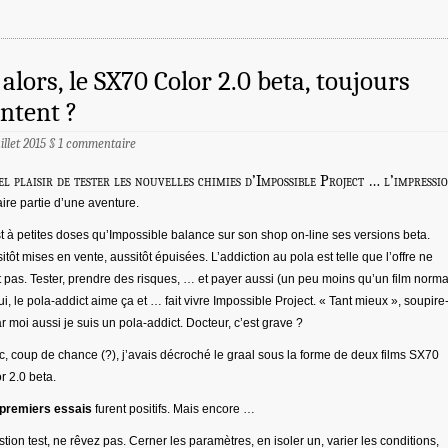
 alors, le SX70 Color 2.0 beta, toujours
ntent ?
uillet 2015
§
1 commentaire
el plaisir de tester les nouvelles chimies d’Impossible Project … l’impressi
aire partie d’une aventure.
t à petites doses qu’Impossible balance sur son shop on-line ses versions beta.
itôt mises en vente, aussitôt épuisées. L’addiction au pola est telle que l’offre ne
it pas. Tester, prendre des risques, … et payer aussi (un peu moins qu’un film norma
i, le pola-addict aime ça et … fait vivre Impossible Project. « Tant mieux », soupire
ar moi aussi je suis un pola-addict. Docteur, c’est grave ?
, coup de chance (?), j’avais décroché le graal sous la forme de deux films SX70
r 2.0 beta.
premiers essais
furent positifs. Mais encore …
tion test, ne rêvez pas. Cerner les paramètres, en isoler un, varier les conditions,