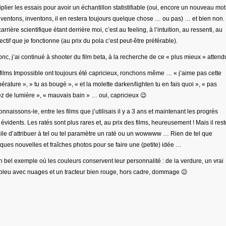
iplier les essais pour avoir un échantillon statistifiable (oui, encore un nouveau mot
ventons, inventons, il en restera toujours quelque chose … ou pas) … et bien non.
arrière scientifique étant derrière moi, c’est au feeling, à l’intuition, au ressenti, au
ectif que je fonctionne (au prix du pola c’est peut-être préférable).
onc, j’ai continué à shooter du film beta, à la recherche de ce « plus mieux » attend
films Impossible ont toujours été capricieux, ronchons même … « j’aime pas cette
érature », » tu as bougé », « et la molette darken/lighten tu en fais quoi », « pas
z de lumière », « mauvais bain » … oui, capricieux 😉
nnaissons-le, entre les films que j’utilisais il y a 3 ans et maintenant les progrès
 évidents. Les ratés sont plus rares et, au prix des films, heureusement ! Mais il rest
icile d’attribuer à tel ou tel paramètre un raté ou un wowwww … Rien de tel que
ques nouvelles et fraîches photos pour se faire une (petite) idée …
 bel exemple où les couleurs conservent leur personnalité : de la verdure, un vrai
 bleu avec nuages et un tracteur bien rouge, hors cadre, dommage 😉