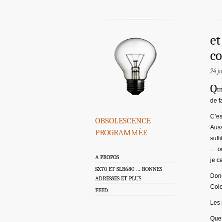
et
co
24 j
Q
u
de f
obsolescence
C’es
Auss
programmée
suff
… ou
A PROPOS
je c
SX70 ET SLR680 … BONNES
Donc
ADRESSES ET PLUS
Colo
FEED
Les
Ques