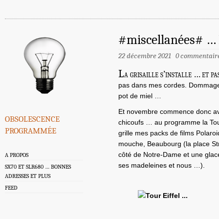
#miscellanées# …
22 décembre 2021
0 commentair
L
a grisaille s’installe … et p
pas dans mes cordes. Dommage 
pot de miel …
Et novembre commence donc avec
obsolescence
chicoufs … au programme la Tour
programmée
grille mes packs de films Polaro
mouche, Beaubourg (la place Str
côté de Notre-Dame et une glace
A PROPOS
ses madeleines et nous …).
SX70 ET SLR680 … BONNES
ADRESSES ET PLUS
FEED