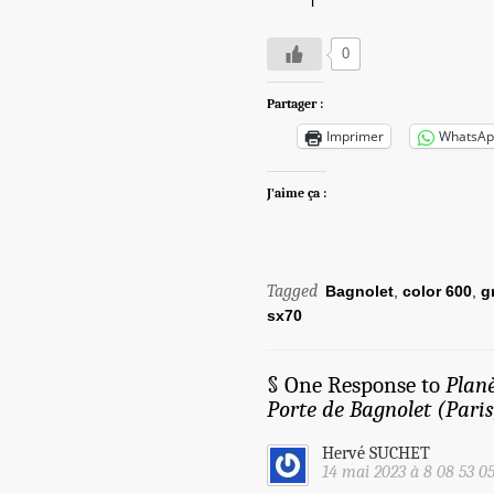
l
0
Partager :
Imprimer
WhatsAp
J’aime ça :
Tagged
Bagnolet
,
color 600
,
gr
sx70
§ One Response to
Planè
Porte de Bagnolet (Pari
Hervé SUCHET
14 mai 2023 à 8 08 53 0