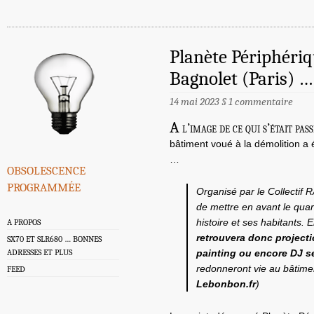
Planète Périphériqu
Bagnolet (Paris) …
14 mai 2023
§
1 commentaire
A
l’image de ce qui s’était pas
bâtiment voué à la démolition a
…
obsolescence
programmée
Organisé par le Collectif 
de mettre en avant le qua
histoire et ses habitants.
A PROPOS
retrouvera donc projecti
SX70 ET SLR680 … BONNES
ADRESSES ET PLUS
painting ou encore DJ se
redonneront vie au bâtiment
FEED
Lebonbon.fr
)