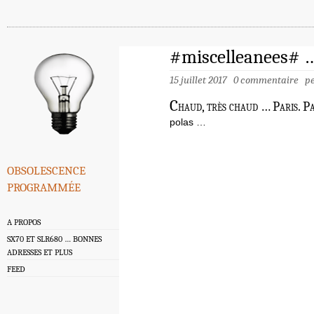
#miscelleanees# …
15 juillet 2017
0 commentaire
p
C
haud, très chaud … Paris. Pa
polas …
obsolescence
programmée
A PROPOS
SX70 ET SLR680 … BONNES
ADRESSES ET PLUS
FEED