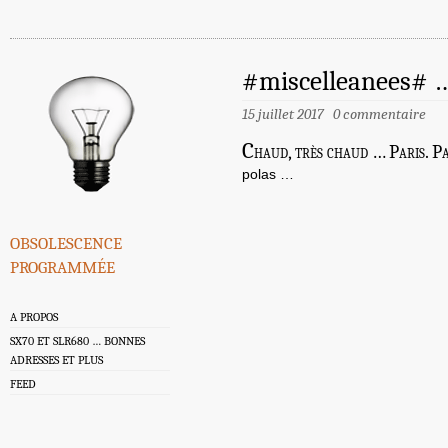
#miscelleanees# …
15 juillet 2017
0 commentaire
C
haud, très chaud … Paris. Pa
polas …
obsolescence
programmée
A PROPOS
SX70 ET SLR680 … BONNES
ADRESSES ET PLUS
FEED