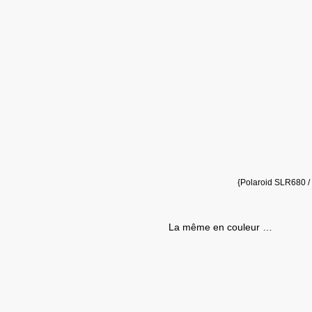
{Polaroid SLR680 /
La même en couleur …