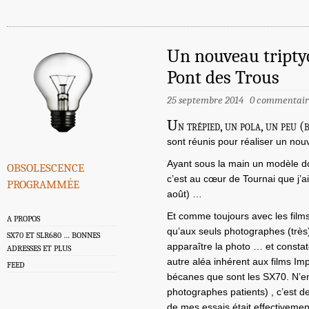
Un nouveau tripty
Pont des Trous
25 septembre 2014
0 commentair
U
n trépied, un pola, un peu (
sont réunis pour réaliser un nou
obsolescence
Ayant sous la main un modèle do
c’est au cœur de Tournai que j’a
programmée
août) …
Et comme toujours avec les films I
A PROPOS
qu’aux seuls photographes (très)
SX70 ET SLR680 … BONNES
apparaître la photo … et constat
ADRESSES ET PLUS
autre aléa inhérent aux films Impos
FEED
bécanes que sont les SX70. N’en 
photographes patients) , c’est de
de mes essais était effectivem